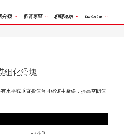
用分類
影音專區
相關連結
Contact us
200模組化滑塊
另有水平或垂直搬運台可縮短生產線，提高空間運
± 30μm