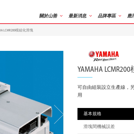
關於山善
最新消息
品牌專區
應
HA LCMR200模組化滑塊
YAMAHA LCMR
可自由組裝設立生產線，
用
基本規格
滑塊間機械誤差